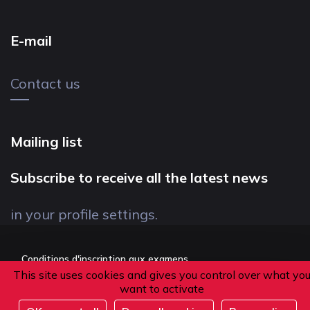
E-mail
Contact us
Mailing list
Subscribe to receive all the latest news
in your profile settings.
Conditions d'inscription aux examens
This site uses cookies and gives you control over what yo
Politique de confidentialité
want to activate
Conditions générales de vente