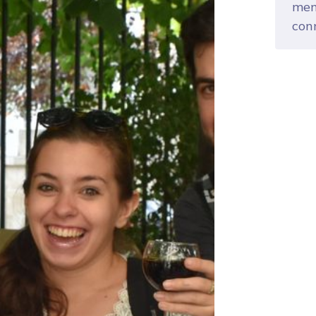
mem
con