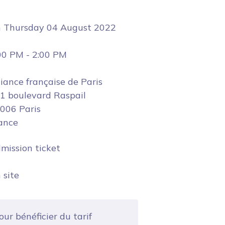
n
Thursday 04 August 2022
00 PM
-
2:00 PM
liance française de Paris
1 boulevard Raspail
006 Paris
ance
mission ticket
 site
ur bénéficier du tarif