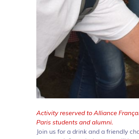
Activity reserved to Alliance França
Paris students and alumni.
Join us for a drink and a friendly ch