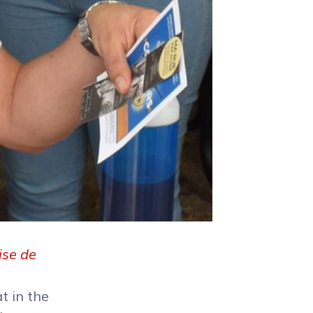
ise de
at in the