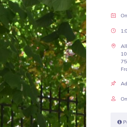
O
1:
Al
10
75
Fr
Ad
On
Po