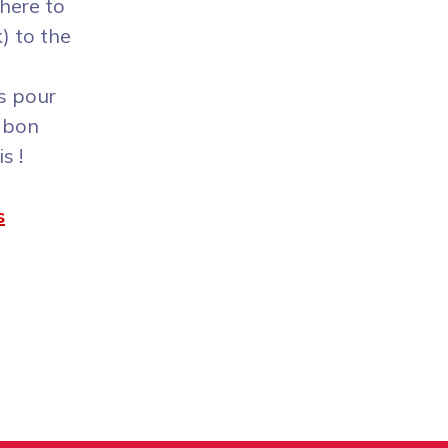
here to
) to the
s pour
n bon
s !
s