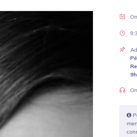
O
9:
Ad
Pé
Re
9h
On
Po
mem
con