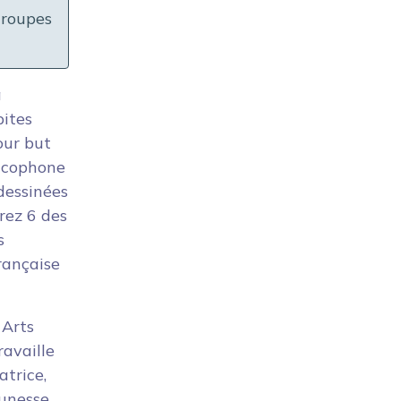
groupes
à
pites
our but
ancophone
dessinées
rez 6 des
s
rançaise
 Arts
ravaille
atrice,
eunesse.