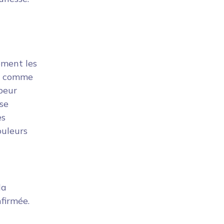
ément les
ve comme
peur
 se
es
ouleurs
la
nfirmée.