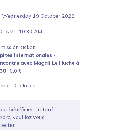
n
Wednesday 19 October 2022
30 AM
-
10:30 AM
mission ticket
pites Internationales -
ncontre avec Magali Le Huche à
30
:
0.0
€
line : 0 places
ur bénéficier du tarif
bre, veuillez vous
necter