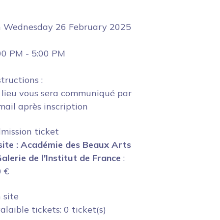
n
Wednesday 26 February 2025
00 PM
-
5:00 PM
structions :
 lieu vous sera communiqué par
mail après inscription
mission ticket
site : Académie des Beaux Arts
Galerie de l'Institut de France
:
0
€
 site
alaible tickets: 0 ticket(s)