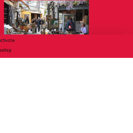
activate
policy
14.08.2026
Saint-Ouen : une ville à
découvrir
ACTIVITÉS