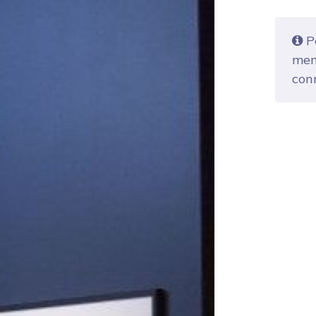
Po
mem
con