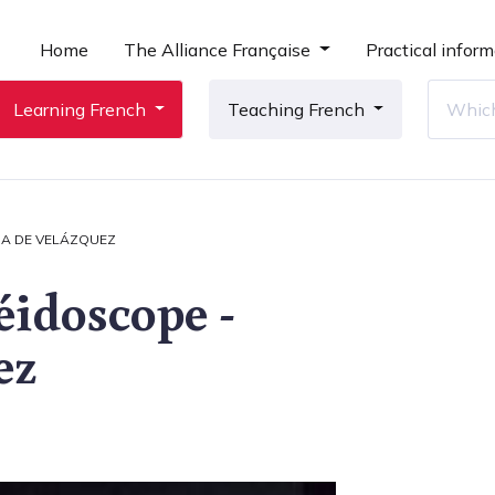
Home
The Alliance Française
Practical inform
Learning French
Teaching French
ASA DE VELÁZQUEZ
éidoscope -
ez