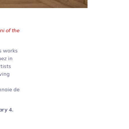
ni of the
s works
uez in
tists
ving
onnaie de
ary 4.