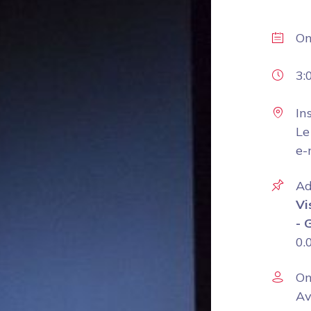
O
3:
In
Le
e-
Ad
Vi
- 
0.
On
Av