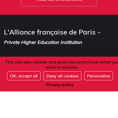
L'Alliance française de Paris -
Private Higher Education Institution
This site uses cookies and gives you control over what yo
Address
want to activate
OK, accept all
Deny all cookies
Personalize
101 boulevard Raspail
Full
Privacy policy
75006 Paris
France
Phone