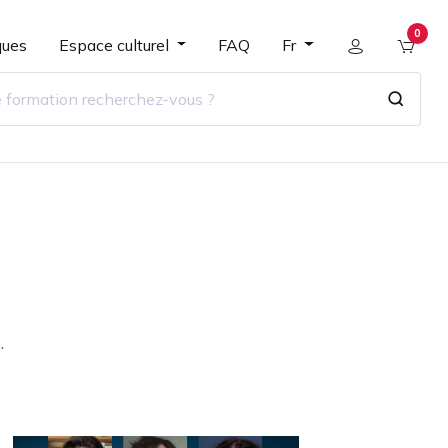
0
ques
Espace culturel
FAQ
Fr
.