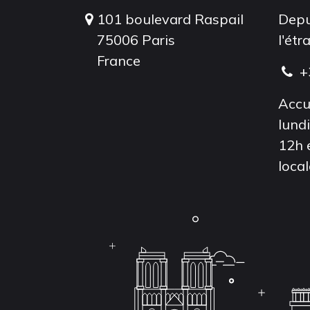
101 boulevard Raspail
Depu
75006 Paris
l'étr
France
+
Accu
lund
12h 
local