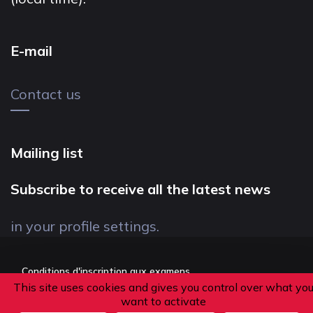
E-mail
Contact us
Mailing list
Subscribe to receive all the latest news
in your profile settings.
Conditions d'inscription aux examens
This site uses cookies and gives you control over what yo
Politique de confidentialité
want to activate