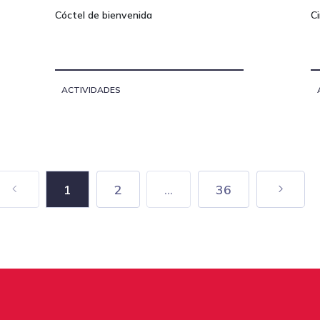
Cóctel de bienvenida
C
ACTIVIDADES
1
2
...
36