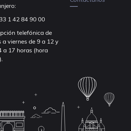
njero:
33 1 42 84 90 00
pción telefónica de
 a viernes de 9 a 12 y
4 a 17 horas (hora
).