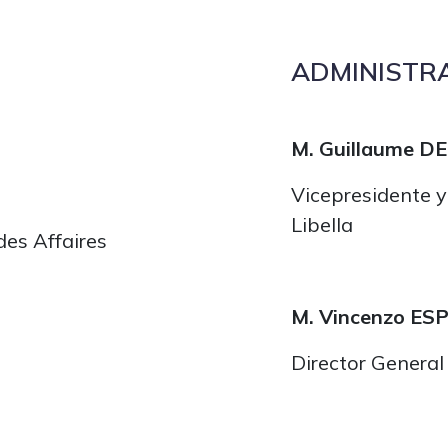
ADMINISTR
M. Guillaume D
Vicepresidente y
Libella
des Affaires
M. Vincenzo ES
Director Genera