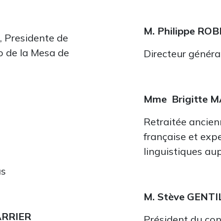
M.
Philippe RO
, Presidente de
o de la Mesa de
Directeur génér
Mme
Brigitte 
Retraitée ancienn
française et expe
linguistiques a
as
M.
Stève GENTI
ARRIER
Président du con