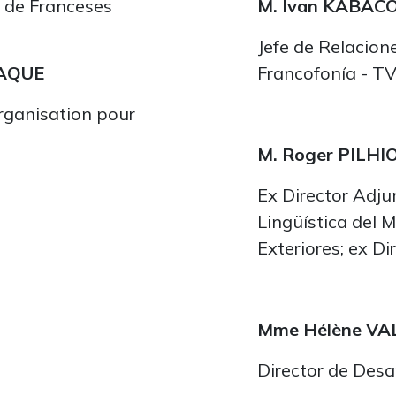
 de Franceses
M. Ivan KABAC
Jefe de Relacione
RAQUE
Francofonía - 
organisation pour
M. Roger PILHI
Ex Director Adju
Lingüística del 
Exteriores; ex Di
Mme Hélène V
Director de Desa