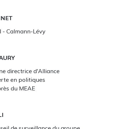
BINET
al - Calmann-Lévy
MAURY
e directrice d'Alliance
rte en politiques
uprès du MEAE
LI
seil de surveillance du groupe