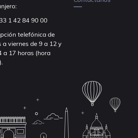
njero:
33 1 42 84 90 00
pción telefónica de
 a viernes de 9 a 12 y
4 a 17 horas (hora
).