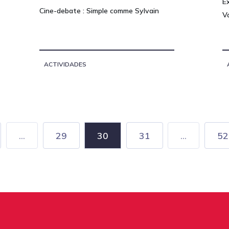
Ex
Cine-debate : Simple comme Sylvain
V
ACTIVIDADES
...
29
30
31
...
52