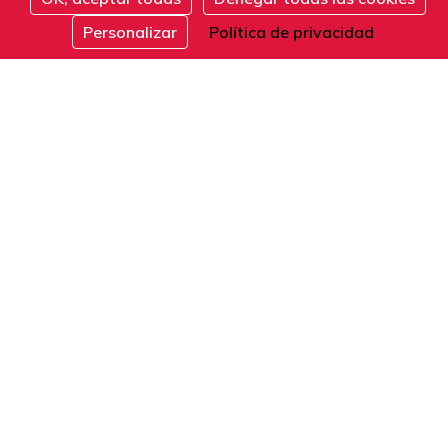
Dirección
Inscribirse
Personalizar
Política de privacidad
101 boulevard Raspail
75006 Paris
Francia
Teléfono
Desde Francia o el extranjero:
+33 1 42 84 90 00
Recepción telefónica de lunes a viernes de 9
a 12 y de 14 a 17 horas (hora local).
E-mail