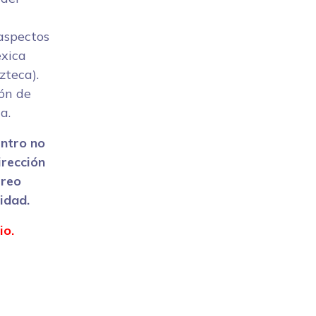
 aspectos
exica
teca).
ión de
a.
entro no
irección
rreo
idad.
io.