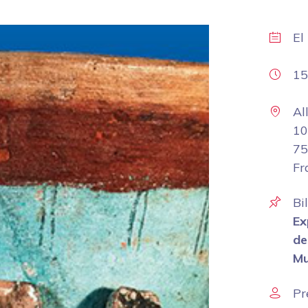
El
15
Al
10
75
Fr
Bi
Ex
de
Mu
Pr