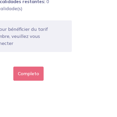
calidades restantes:
0
calidade(s)
ur bénéficier du tarif
bre, veuillez vous
necter
Completo