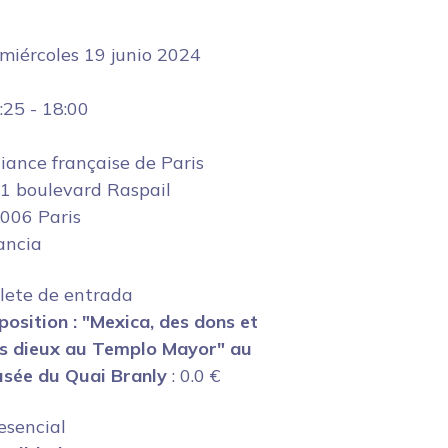
miércoles 19 junio 2024
:25
-
18:00
liance française de Paris
1 boulevard Raspail
006 Paris
ancia
llete de entrada
position : "Mexica, des dons et
s dieux au Templo Mayor" au
sée du Quai Branly
:
0.0
€
esencial