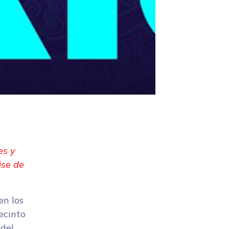
es y
ise de
en los
ecinto
 del