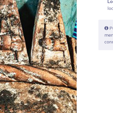
Lo
lo
Po
mem
con