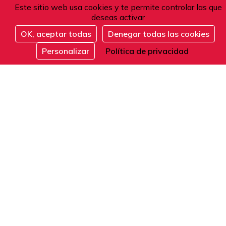
Este sitio web usa cookies y te permite controlar las que
101 boulevard Raspail
deseas activar
75006 Paris
OK, aceptar todas
Denegar todas las cookies
Francia
Inscribirse
Personalizar
Política de privacidad
Teléfono
Desde Francia o el extranjero:
+33 1 42 84 90 00
Recepción telefónica de lunes a viernes de 9
a 12 y de 14 a 17 horas (hora local).
E-mail