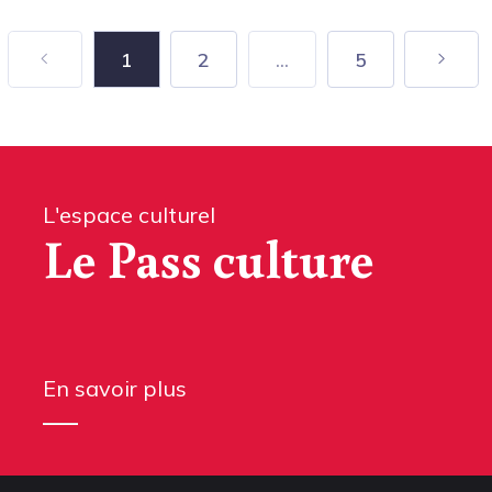
1
2
...
5
L'espace culturel
Le Pass culture
En savoir plus