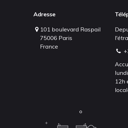
Adresse
Télé
101 boulevard Raspail
Depu
75006 Paris
l'étr
France
+
Accu
lund
12h 
local