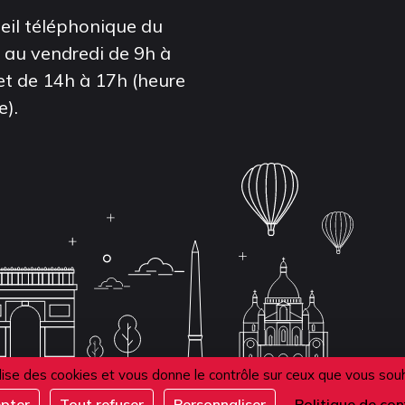
eil téléphonique du
i au vendredi de 9h à
et de 14h à 17h (heure
e).
ilise des cookies et vous donne le contrôle sur ceux que vous sou
epter
Tout refuser
Personnaliser
Politique de con