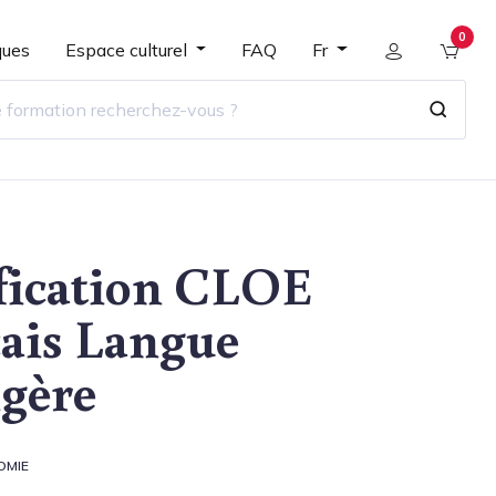
0
ques
Espace culturel
FAQ
Fr
fication CLOE
ais Langue
gère
OMIE