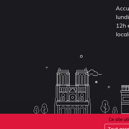
Accu
lund
12h 
local
Ce site ut
Tout acc