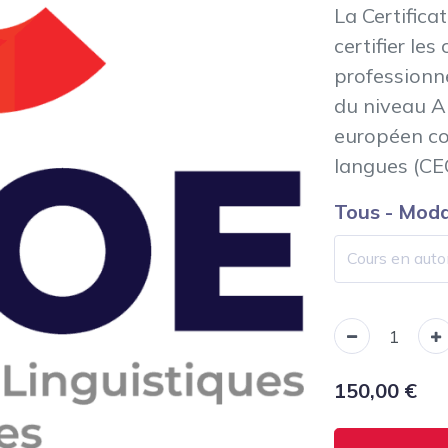
La Certifica
certifier le
professionn
du niveau A
européen co
langues (CE
Tous - Moda
150,00
€