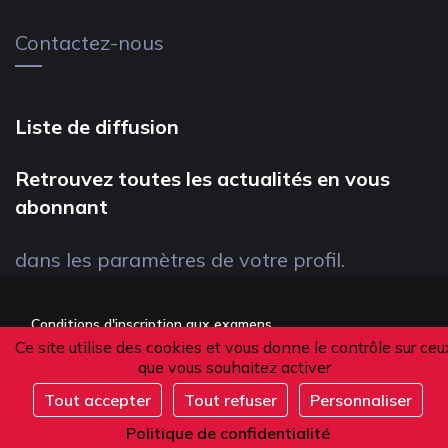
Contactez-nous
Liste de diffusion
Retrouvez toutes les actualités en vous
abonnant
dans les paramètres de votre profil.
Conditions d'inscription aux examens
Ce site utilise des cookies et vous donne le contrôle sur ceu
Politique de confidentialité
que vous souhaitez activer
Conditions générales de vente
Tout accepter
Tout refuser
Personnaliser
Suivez-nous
Politique de confidentialité