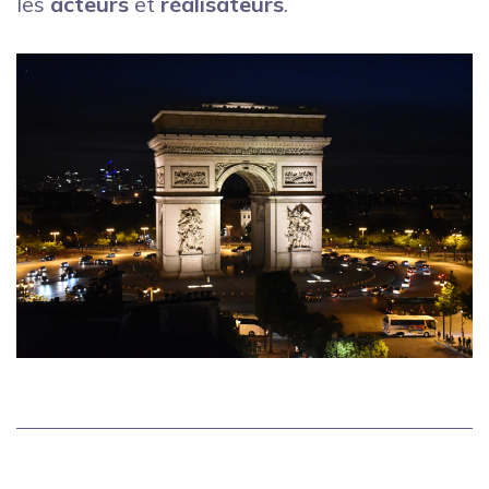
les
acteurs
et
réalisateurs
.