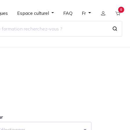
0
ques
Espace culturel
FAQ
Fr
ur
Sélectionner