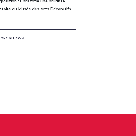
position : Christofle une brillante
istoire au Musée des Arts Décoratifs
EXPOSITIONS