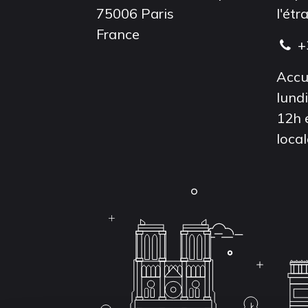
75006 Paris
l'étr
France
+
Accu
lund
12h 
local