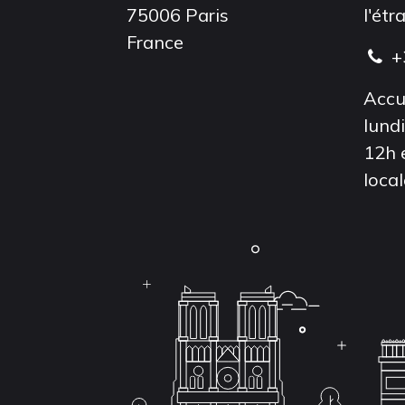
75006 Paris
l'étr
France
+
Accu
lund
12h 
local