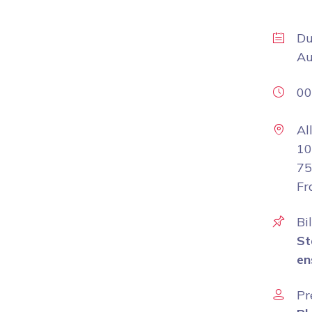
D
A
00
Al
10
75
Fr
Bi
St
en
Pr