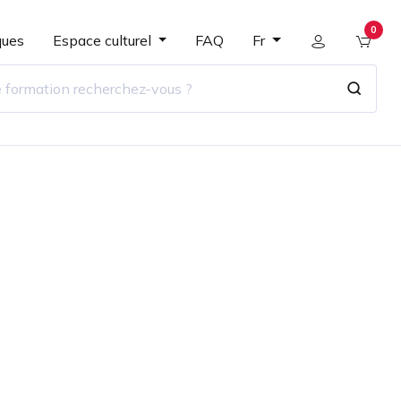
0
ques
Espace culturel
FAQ
Fr