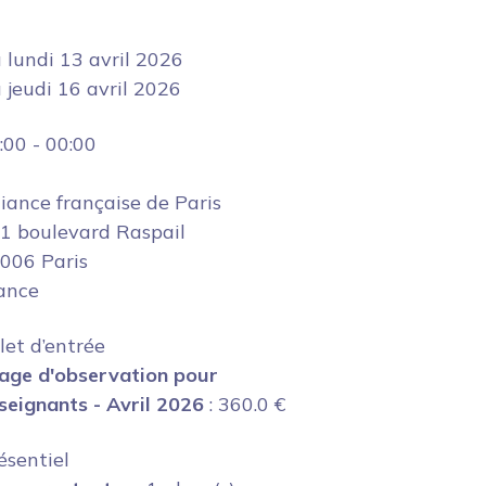
u
lundi 13 avril 2026
u
jeudi 16 avril 2026
:00
-
00:00
liance française de Paris
1 boulevard Raspail
006 Paris
ance
llet d’entrée
age d'observation pour
seignants - Avril 2026
:
360.0
€
ésentiel