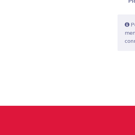
Pl
Po
mem
con