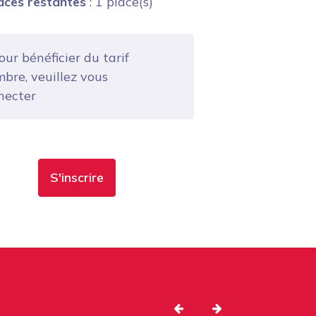
aces restantes
: 1 place(s)
ur bénéficier du tarif
bre, veuillez vous
necter
S'inscrire