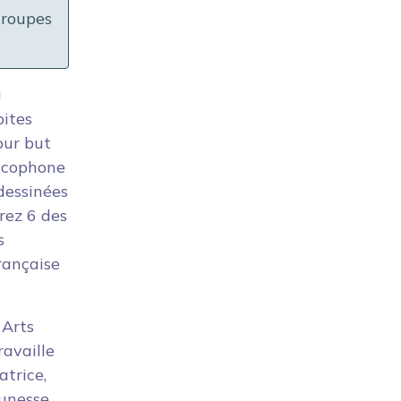
groupes
à
pites
our but
ancophone
dessinées
rez 6 des
s
rançaise
 Arts
ravaille
atrice,
eunesse.