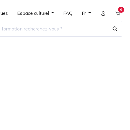
0
ques
Espace culturel
FAQ
Fr