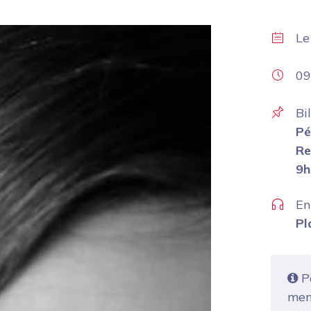
L
09
Bi
Pé
Re
9h
En
Pl
Po
mem