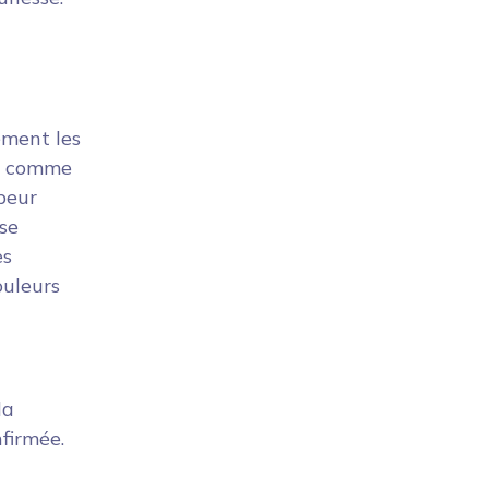
ément les
ve comme
peur
 se
es
ouleurs
la
nfirmée.