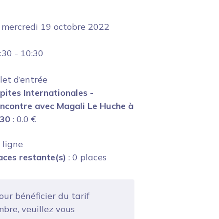
e
mercredi 19 octobre 2022
:30
-
10:30
llet d’entrée
pites Internationales -
ncontre avec Magali Le Huche à
30
:
0.0
€
 ligne
aces restante(s)
: 0 places
ur bénéficier du tarif
bre, veuillez vous