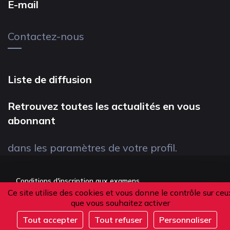
E-mail
Contactez-nous
Liste de diffusion
Retrouvez toutes les actualités en vous
abonnant
dans les paramètres de votre profil.
Conditions d'inscription aux examens
Ce site utilise des cookies et vous donne le contrôle sur ceu
Politique de confidentialité
que vous souhaitez activer
Conditions générales de vente
Tout accepter
Tout refuser
Personnaliser
Complet
Suivez-nous