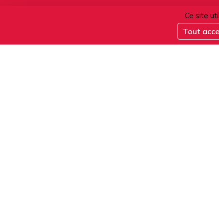
06.08.2026
Ce site ut
Tout acc
Verre de bienvenue
ACTIVITÉS