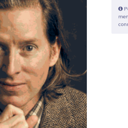
Po
mem
con