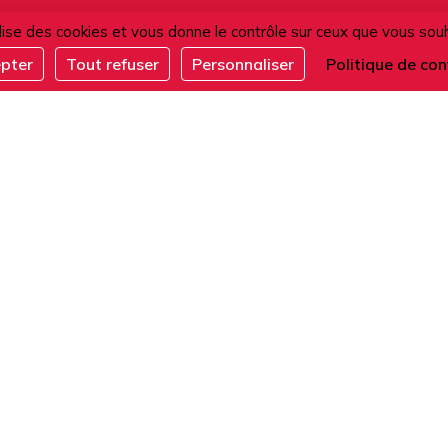
11.08.2026
ilise des cookies et vous donne le contrôle sur ceux que vous sou
epter
Tout refuser
Personnaliser
Politique de con
Café conversation
ACTIVITÉS
Tous les évènements