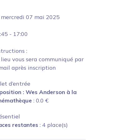
e
mercredi 07 mai 2025
:45
-
17:00
structions :
 lieu vous sera communiqué par
mail après inscription
llet d’entrée
position : Wes Anderson à la
némathèque
:
0.0
€
ésentiel
aces restantes
: 4 place(s)