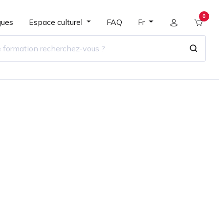
0
ques
Espace culturel
FAQ
Fr