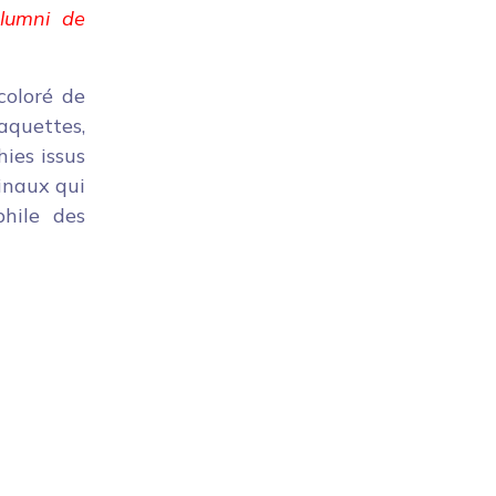
alumni de
coloré de
uettes,
ies issus
inaux qui
phile des