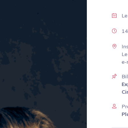
L
14
In
Le
e-
Bi
Ex
Ci
Pr
Pl