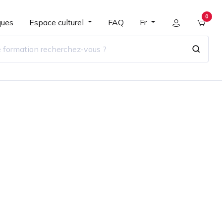
0
ques
Espace culturel
FAQ
Fr