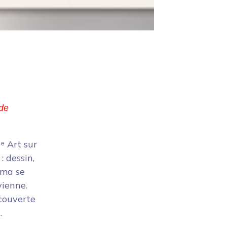
 de
ᵉ Art sur
: dessin,
éma se
vienne.
écouverte
.