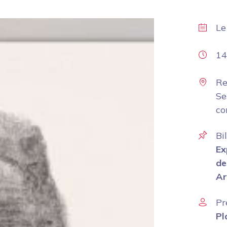
L
14
Re
Se
co
Bi
Ex
de
Ar
Pr
Pl