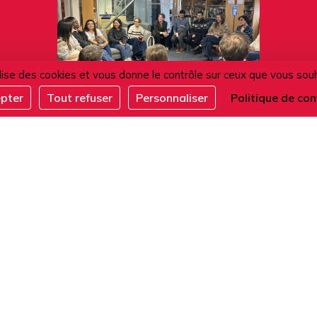
ilise des cookies et vous donne le contrôle sur ceux que vous sou
epter
Tout refuser
Personnaliser
Politique de con
11.08.2026
Café conversation
ACTIVITÉS