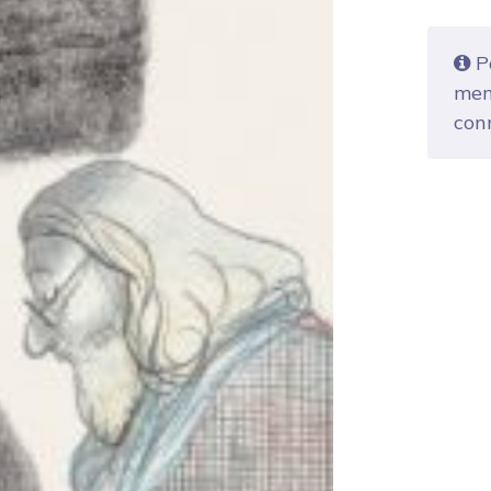
Po
mem
con