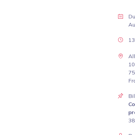
D
A
13
Al
10
75
Fr
Bi
Co
pr
38