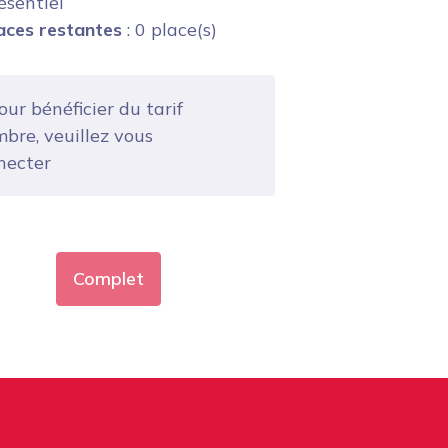
ésentiel
aces restantes
: 0 place(s)
ur bénéficier du tarif
bre, veuillez vous
necter
Complet