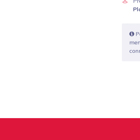
Pr
Pl
Po
mem
con