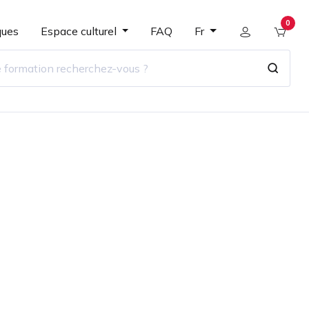
0
ques
Espace culturel
FAQ
Fr