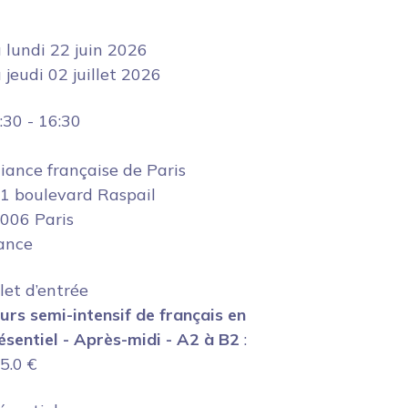
u
lundi 22 juin 2026
u
jeudi 02 juillet 2026
:30
-
16:30
liance française de Paris
1 boulevard Raspail
006 Paris
ance
llet d’entrée
urs semi-intensif de français en
ésentiel - Après-midi - A2 à B2
:
5.0
€