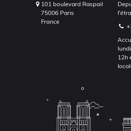
101 boulevard Raspail
Depu
75006 Paris
l'étr
France
+
Accu
lund
12h 
local