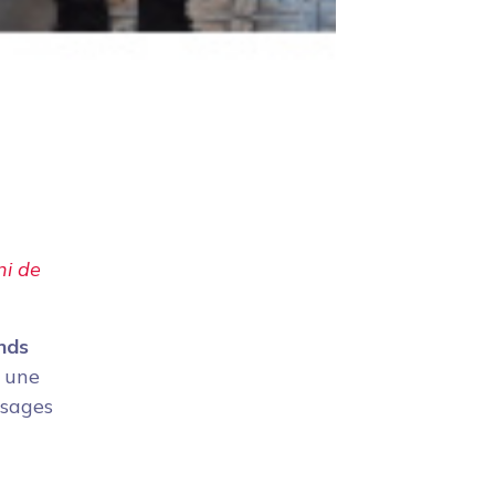
ni de
nds
 une
ssages