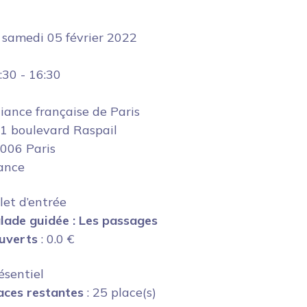
e
samedi 05 février 2022
:30
-
16:30
liance française de Paris
1 boulevard Raspail
006 Paris
ance
llet d’entrée
lade guidée : Les passages
uverts
:
0.0
€
ésentiel
aces restantes
: 25 place(s)