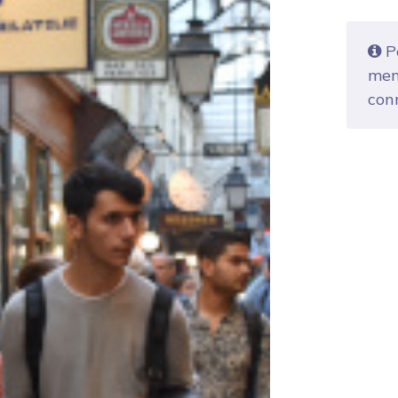
Po
mem
con