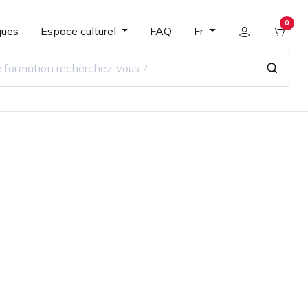
0
ques
Espace culturel
FAQ
Fr