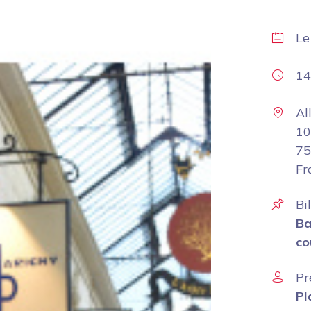
L
14
Al
10
75
Fr
Bi
Ba
co
Pr
Pl