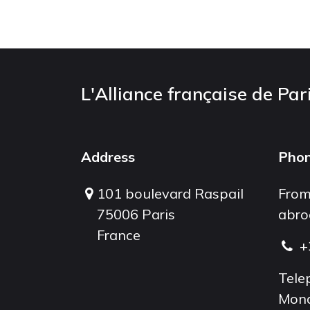
L'Alliance française de Par
Address
Pho
101 boulevard Raspail
From
75006 Paris
abro
France
+
Tele
Mond