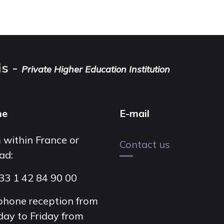
is -
Private Higher Education Institution
ne
E-mail
 within France or
Contact us
ad:
33 1 42 84 90 00
phone reception from
ay to Friday from