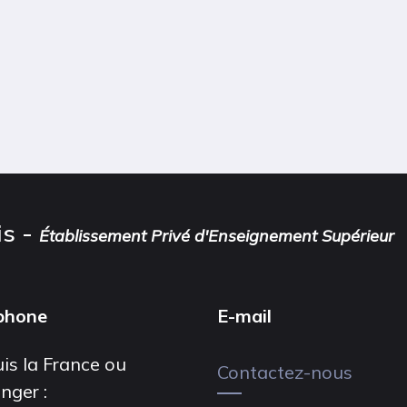
is -
Établissement Privé d'Enseignement Supérieur
phone
E-mail
is la France ou
Contactez-nous
anger :