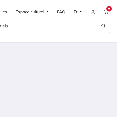
0
ques
Espace culturel
FAQ
Fr