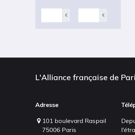
€
€
L'Alliance française de Par
Adresse
Télé
101 boulevard Raspail
Depu
75006 Paris
l'étr