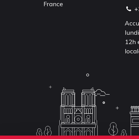
France
+
Accu
lund
12h 
local