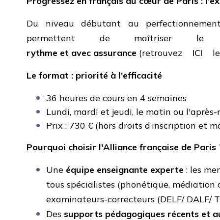
Progressez en français au cœur de Paris : l'e
Du niveau débutant au perfectionnement,
permettent de maîtriser le
rythme et avec assurance
(retrouvez
ICI
le
Le format : priorité à l'efficacité
36 heures de cours en 4 semaines
Lundi, mardi et jeudi, le matin ou l'après-
Prix : 730 € (hors droits d’inscription et ma
Pourquoi choisir l'Alliance française de Paris 
Une
équipe enseignante experte
: les me
tous spécialistes (phonétique, médiation c
examinateurs-correcteurs (DELF/ DALF/ T
Des
supports pédagogiques récents et a