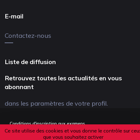
E-mail
Contactez-nous
Liste de diffusion
Retrouvez toutes les actualités en vous
abonnant
dans les paramètres de votre profil.
Conditions d'inscription aux examens
Ce site utilise des cookies et vous donne le contrôle sur ceu
Politique de confidentialité
que vous souhaitez activer