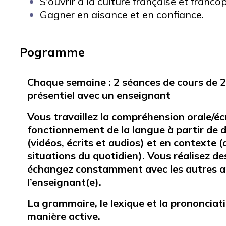
S'ouvrir à la culture française et franco
Gagner en aisance et en confiance.
Pogramme
Chaque semaine : 2 séances de cours
de 2
présentiel avec un enseignant
Vous travaillez la compréhension orale/écr
fonctionnement de la langue à partir de 
(vidéos, écrits et audios) et en contexte
situations du quotidien). Vous réalisez des
échangez constamment avec les autres a
l’enseignant(e).
La grammaire, le lexique et la prononciat
manière active.