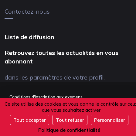
Contactez-nous
Liste de diffusion
Retrouvez toutes les actualités en vous
abonnant
dans les paramètres de votre profil.
Conditions d'inscription aux examens
Ce site utilise des cookies et vous donne le contrôle sur ceu
Politique de confidentialité
que vous souhaitez activer
Conditions générales de vente
Tout accepter
Tout refuser
Personnaliser
Suivez-nous
Politique de confidentialité