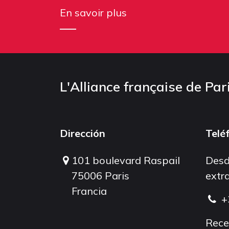
En savoir plus
L'Alliance française de Par
Dirección
Telé
101 boulevard Raspail
Desd
75006 Paris
extra
Francia
+
Rece