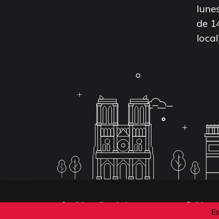
lunes
de 1
local
Conditions d'inscription aux examens
Politique 
Es