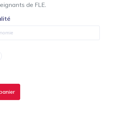
seignants de FLE.
lité
panier