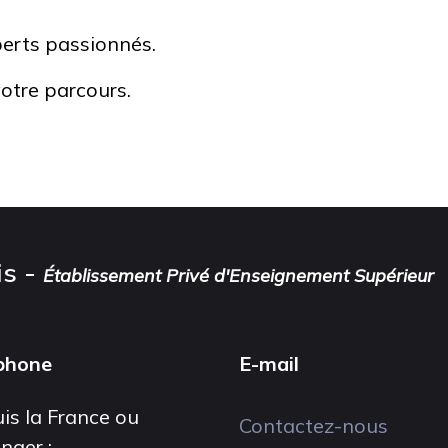
erts passionnés.
otre parcours.
is -
Établissement Privé d'Enseignement Supérieur
phone
E-mail
is la France ou
Contactez-nous
anger :