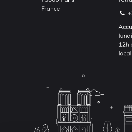
France
+
Accu
lund
12h 
local