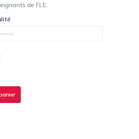
seignants de FLE.
lité
panier