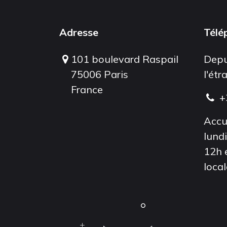
Adresse
Télé
101 boulevard Raspail
Depu
75006 Paris
l'étr
France
+
Accu
lund
12h 
local