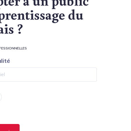
pter à un public
prentissage du
ais ?
FESSIONNELLES
lité