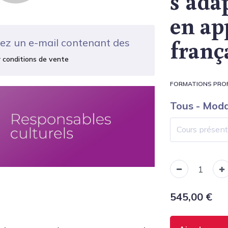
s’ada
en ap
franç
rez un e-mail contenant des
r conditions de vente
FORMATIONS PRO
Tous - Moda
545,00
€