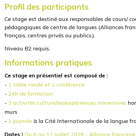
Profil des participants
Ce stage est destiné
aux responsables de cours/ co
pédagogiques de centre de langues (Alliances franç
français, centres privés ou publics.)
.
Niveau B2 requis.
Informations pratiques
Ce stage en présentiel est composé de :
-
1
table ronde et 1 conférence
-
24h de formation
-
3 activités culturelles/expériences immersives
hor
murs
-
1 journée
à la Cité Internationale de la langue f
Dates
|
Du 6 au 11 juillet 2026 - Alliance française