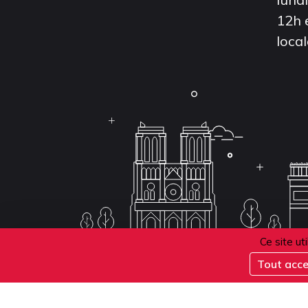
12h 
local
Ce site ut
Tout acc
Conditions d'inscription aux examens
Politique 
Conditions générales de vente