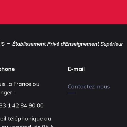
is -
Établissement Privé d'Enseignement Supérieur
phone
E-mail
is la France ou
Contactez-nous
anger :
33 1 42 84 90 00
eil téléphonique du
i au vendredi de 9h à