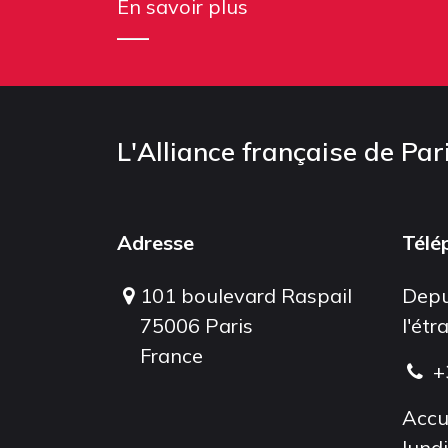
En savoir plus
L'Alliance française de Par
Adresse
Télé
101 boulevard Raspail
Depu
75006 Paris
l'étr
France
+
Accu
lund