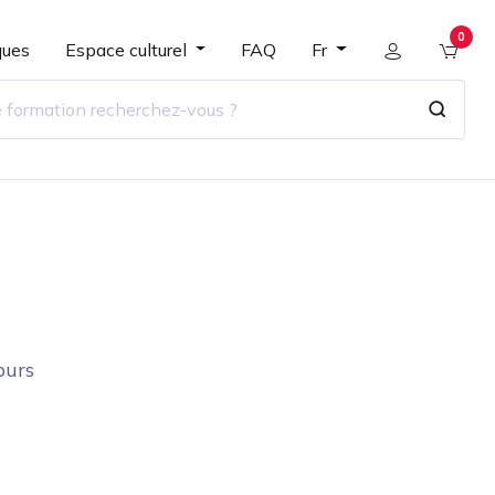
0
ques
Espace culturel
FAQ
Fr
ours