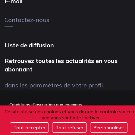
E-mail
Contactez-nous
Liste de diffusion
Retrouvez toutes les actualités en vous
abonnant
dans les paramètres de votre profil.
Conditions d'inscription aux examens
Ce site utilise des cookies et vous donne le contrôle sur ceu
Politique de confidentialité
que vous souhaitez activer
Conditions générales de vente
Tout accepter
Tout refuser
Personnaliser
Suivez-nous