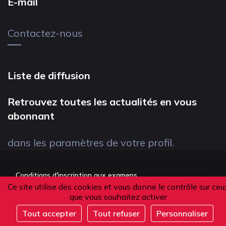
E-mail
Contactez-nous
Liste de diffusion
Retrouvez toutes les actualités en vous
abonnant
dans les paramètres de votre profil.
Conditions d'inscription aux examens
Ce site utilise des cookies et vous donne le contrôle sur ceu
Politique de confidentialité
que vous souhaitez activer
Conditions générales de vente
Tout accepter
Tout refuser
Personnaliser
Suivez-nous