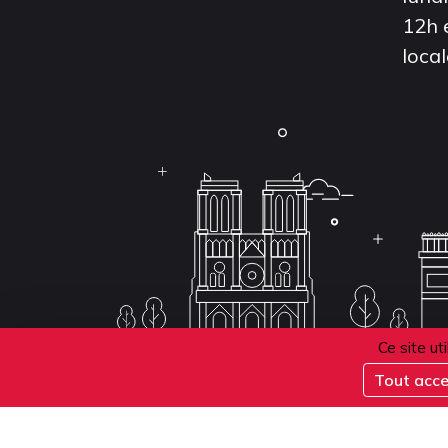
12h 
local
Ce site ut
Tout acc
Conditions d'inscription aux examens
Politique 
Conditions générales de vente