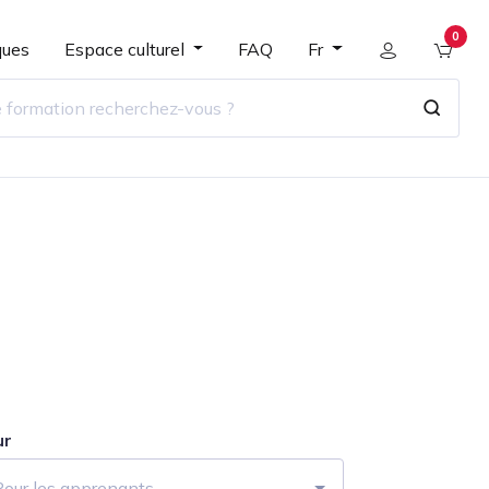
0
ques
Espace culturel
FAQ
Fr
ur
Pour les apprenants