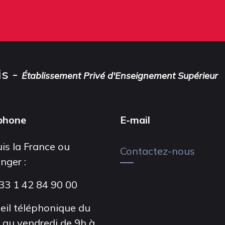
is -
Établissement Privé d'Enseignement Supérieur
phone
E-mail
is la France ou
Contactez-nous
anger :
33 1 42 84 90 00
eil téléphonique du
i au vendredi de 9h à