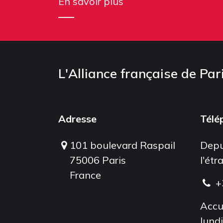
En savoir plus
L'Alliance française de Par
Adresse
Télé
101 boulevard Raspail
Depu
75006 Paris
l'étr
France
+
Accu
lund