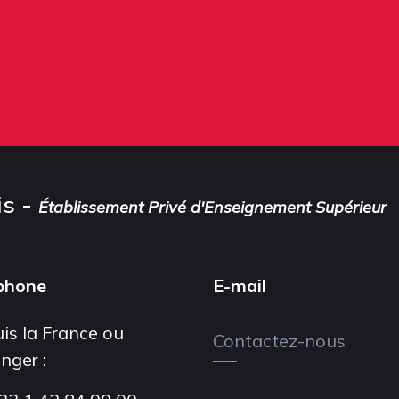
is -
Établissement Privé d'Enseignement Supérieur
phone
E-mail
is la France ou
Contactez-nous
anger :