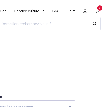
0
ques
Espace culturel
FAQ
Fr
ur
Pour les apprenants