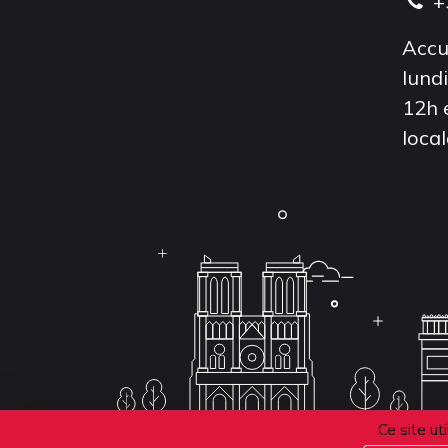
+
Accu
lund
12h 
local
Ce site ut