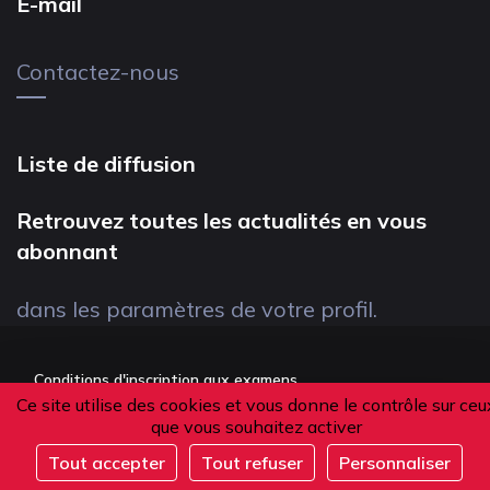
E-mail
Contactez-nous
Liste de diffusion
Retrouvez toutes les actualités en vous
abonnant
dans les paramètres de votre profil.
Conditions d'inscription aux examens
Ce site utilise des cookies et vous donne le contrôle sur ceu
Politique de confidentialité
que vous souhaitez activer
Conditions générales de vente
Tout accepter
Tout refuser
Personnaliser
Suivez-nous