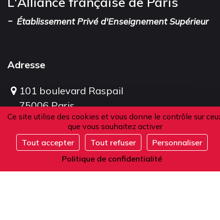
L'Alliance française de Paris
-
Établissement Privé d'Enseignement Supérieur
Adresse
101 boulevard Raspail
75006 Paris
Ce site utilise des cookies et vous donne le contrôle sur ceu
France
que vous souhaitez activer
Tout accepter
Tout refuser
Personnaliser
S'inscrire
Téléphone
Politique de confidentialité
Depuis la France ou l'étranger :
+33 1 42 84 90 00