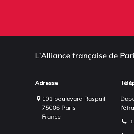
L'Alliance française de Par
Adresse
Télé
101 boulevard Raspail
Depu
75006 Paris
l'étr
France
+