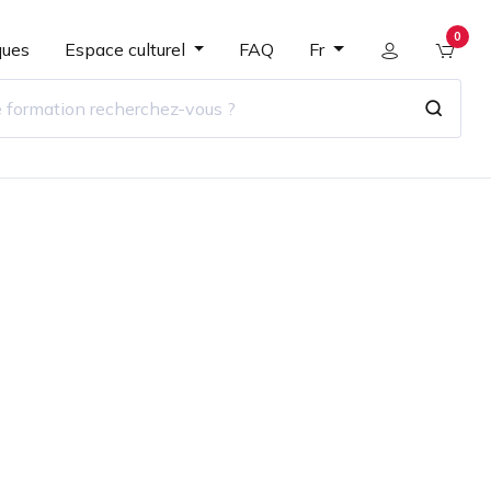
0
ques
Espace culturel
FAQ
Fr