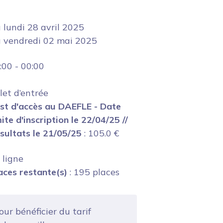
u
lundi 28 avril 2025
u
vendredi 02 mai 2025
:00
-
00:00
llet d’entrée
st d'accès au DAEFLE - Date
mite d'inscription le 22/04/25 //
sultats le 21/05/25
:
105.0
€
 ligne
aces restante(s)
: 195 places
ur bénéficier du tarif