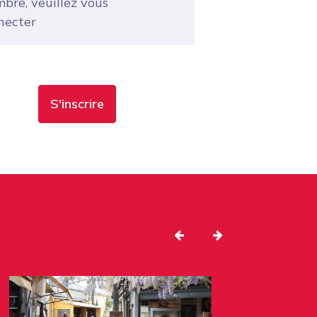
bre, veuillez vous
necter
S'inscrire