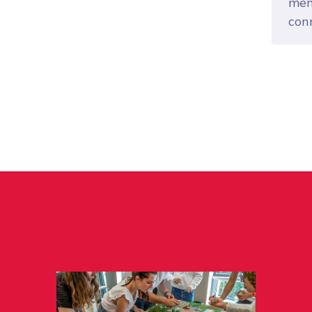
mem
con