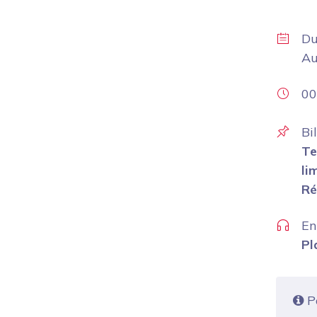
D
A
00
Bi
Te
li
Ré
En
Pl
Po