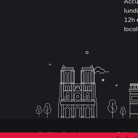
Accu
lund
12h 
local
Conditions d'inscription aux examens
Politique 