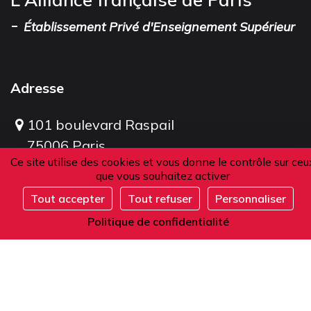
-
Établissement Privé d'Enseignement Supérieur
Adresse
101 boulevard Raspail
75006 Paris
Ce site utilise des cookies et vous donne le contrôle sur ceu
France
que vous souhaitez activer
Tout accepter
Tout refuser
Personnaliser
S'inscrire
Téléphone
Politique de confidentialité
Depuis la France ou l'étranger :
+33 1 42 84 90 00