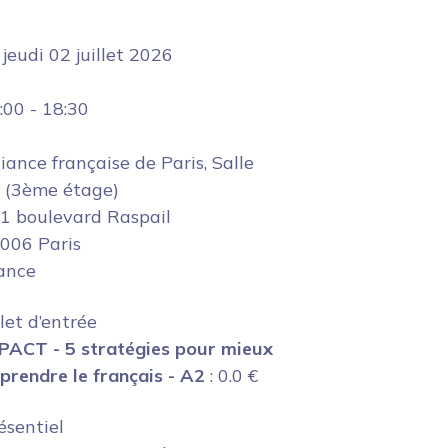
e
jeudi 02 juillet 2026
:00
-
18:30
liance française de Paris, Salle
 (3ème étage)
1 boulevard Raspail
006 Paris
ance
llet d’entrée
PACT - 5 stratégies pour mieux
prendre le français - A2
:
0.0
€
ésentiel