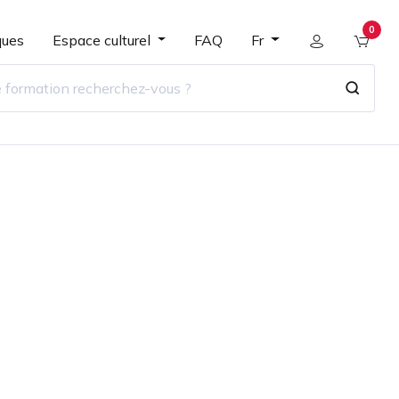
0
ques
Espace culturel
FAQ
Fr