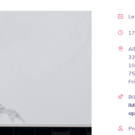
L
17
Al
33
10
75
Fr
Bi
IM
ap
Pr