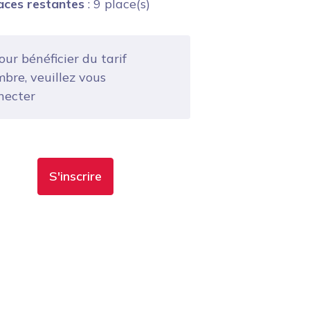
aces restantes
: 9 place(s)
ur bénéficier du tarif
bre, veuillez vous
necter
S'inscrire