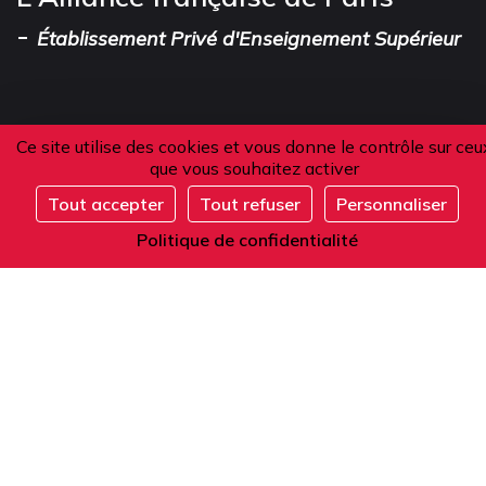
-
Établissement Privé d'Enseignement Supérieur
Adresse
Ce site utilise des cookies et vous donne le contrôle sur ceu
que vous souhaitez activer
101 boulevard Raspail
Tout accepter
Tout refuser
Personnaliser
Complet
75006 Paris
Politique de confidentialité
France
Téléphone
Depuis la France ou l'étranger :
+33 1 42 84 90 00