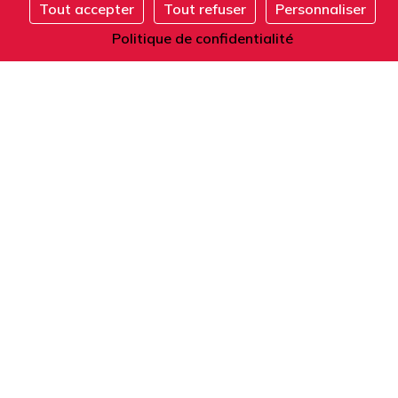
Tout accepter
Tout refuser
Personnaliser
Adresse
S'inscrire
Politique de confidentialité
101 boulevard Raspail
75006 Paris
France
Téléphone
Depuis la France ou l'étranger :
+33 1 42 84 90 00
Accueil téléphonique du lundi au vendredi
de 9h à 12h et de 14h à 17h (heure locale).