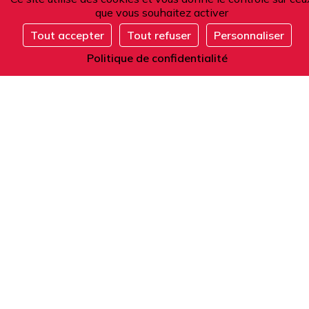
101 boulevard Raspail
que vous souhaitez activer
75006 Paris
Tout accepter
Tout refuser
Personnaliser
France
Complet
Politique de confidentialité
Téléphone
Depuis la France ou l'étranger :
+33 1 42 84 90 00
Accueil téléphonique du lundi au vendredi
de 9h à 12h et de 14h à 17h (heure locale).
E-mail