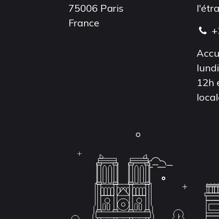
75006 Paris
l'étr
France
+
Accu
lund
12h 
local