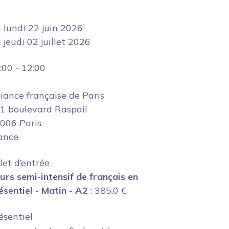
u
lundi 22 juin 2026
u
jeudi 02 juillet 2026
:00
-
12:00
liance française de Paris
1 boulevard Raspail
006 Paris
ance
llet d’entrée
urs semi-intensif de français en
ésentiel - Matin - A2
:
385.0
€
ésentiel