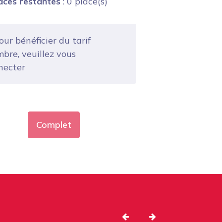
aces restantes
: 0 place(s)
ur bénéficier du tarif
bre, veuillez vous
necter
Complet