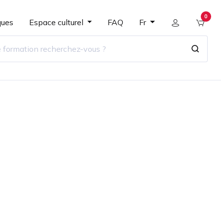
0
ques
Espace culturel
FAQ
Fr