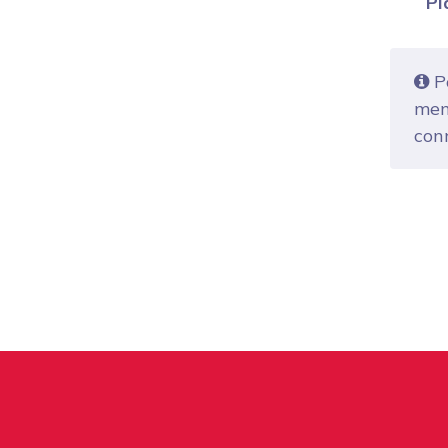
Pl
Po
mem
con