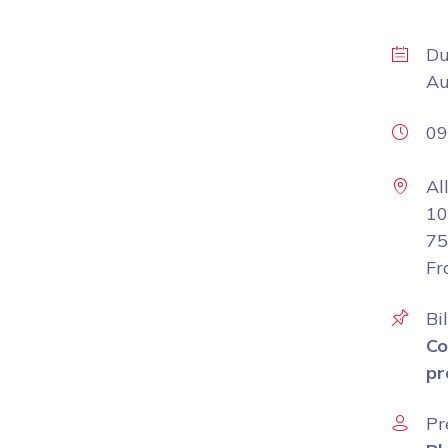
D
A
09
Al
10
75
Fr
Bi
Co
pr
Pr